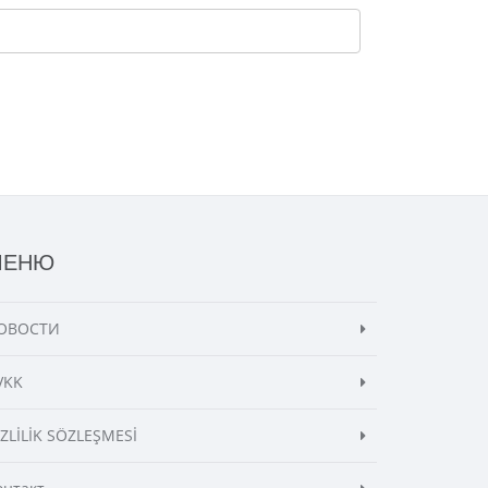
МЕНЮ
ОВОСТИ
VKK
İZLİLİK SÖZLEŞMESİ