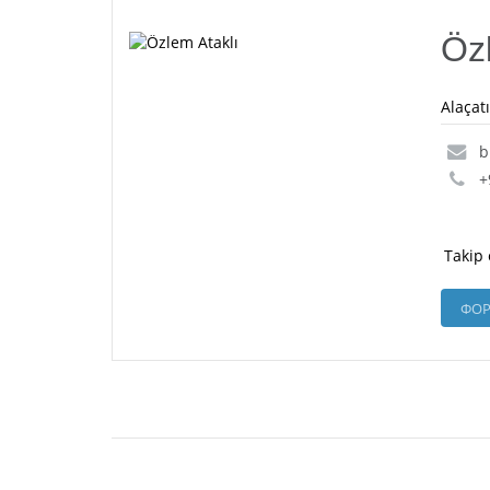
Özl
Alaçat
b
+
Takip 
ФОР