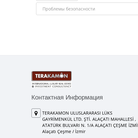
Контактная Информация
TERAKAMON ULUSLARARASI LÜKS
GAYRİMENKÜL LTD. ŞTİ. ALAÇATI MAHALLESİ ,
ATATÜRK BULVARI N. 1/A ALAÇATI ÇEŞME İZMİ
Alaçatı Çeşme / İzmir