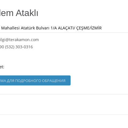
em Ataklı
ı Mahallesi Atatürk Bulvarı 1/A ALAÇATI/ ÇEŞME/İZMİR
ilgi@terakamon.com
90 (532) 303-0316
et:
МА ДЛЯ ПОДРОБНОГО ОБРАЩЕНИЯ