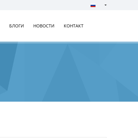
Türkçe - Turkish
English - English
БЛОГИ
НОВОСТИ
КОНТАКТ
русский - Russian
فارسی - Persian
العربية - Arabic
Crnogorski - Montene
Српски - Serbian