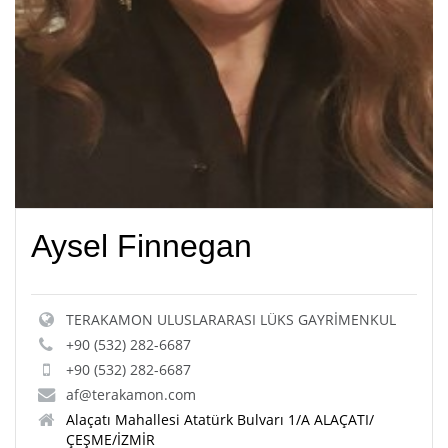
Aysel Finnegan
TERAKAMON ULUSLARARASI LÜKS GAYRİMENKUL
+90 (532) 282-6687
+90 (532) 282-6687
af@terakamon.com
Alaçatı Mahallesi Atatürk Bulvarı 1/A ALAÇATI/
ÇEŞME/İZMİR