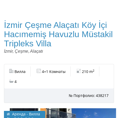
İzmir Çeşme Alaçatı Köy İçi
Hacımemiş Havuzlu Müstakil
Tripleks Villa
İzmir, Çeşme, Alaçatı
2
Вилла
4+1 Комнаты
210 m
4
№ Портфолио: 438217
Аренда - Вилла