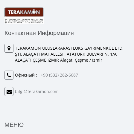
Контактная Информация
TERAKAMON ULUSLARARASI LÜKS GAYRİMENKÜL LTD.
ŞTİ. ALAÇATI MAHALLESİ , ATATÜRK BULVARI N. 1/A
ALAÇATI ÇEŞME İZMİR Alaçatı Çeşme / İzmir
Офисный :
+90 (532) 282-6687
bilgi@terakamon.com
МЕНЮ