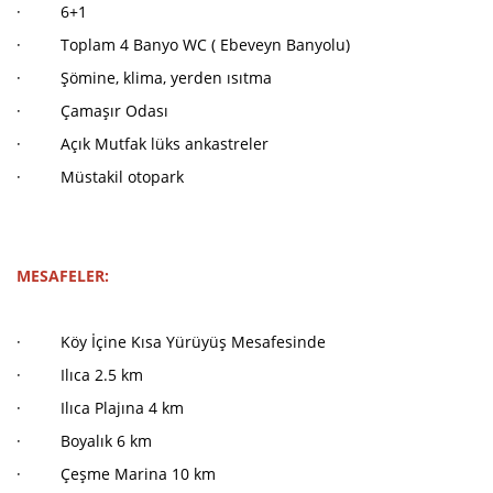
· 6+1
· Toplam 4 Banyo WC ( Ebeveyn Banyolu)
· Şömine, klima, yerden ısıtma
· Çamaşır Odası
· Açık Mutfak lüks ankastreler
· Müstakil otopark
MESAFELER:
· Köy İçine Kısa Yürüyüş Mesafesinde
· Ilıca 2.5 km
· Ilıca Plajına 4 km
· Boyalık 6 km
· Çeşme Marina 10 km