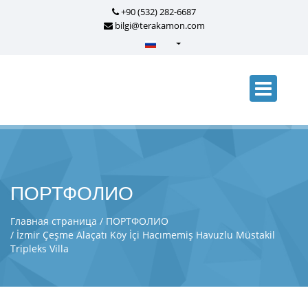
+90 (532) 282-6687
bilgi@terakamon.com
Türkçe - Turkish
English - English
русский - Russian
فارسی - Persian
العربية - Arabic
Crnogorski - Montenegrin
ПОРТФОЛИО
Српски - Serbian
Главная страница
ПОРТФОЛИО
İzmir Çeşme Alaçatı Köy İçi Hacımemiş Havuzlu Müstakil
Tripleks Villa