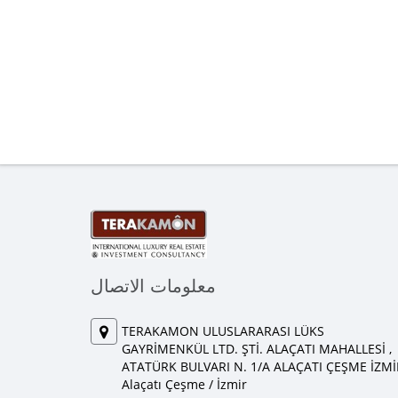
معلومات الاتصال
TERAKAMON ULUSLARARASI LÜKS
GAYRİMENKÜL LTD. ŞTİ. ALAÇATI MAHALLESİ ,
ATATÜRK BULVARI N. 1/A ALAÇATI ÇEŞME İZMİ
Alaçatı Çeşme / İzmir