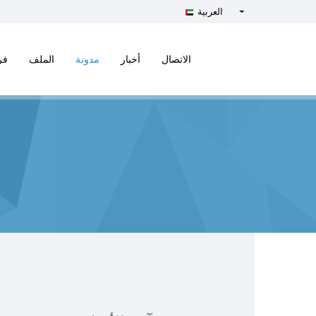
العربية
Türkçe - Turkish
English - English
الاتصال
أخبار
مدونة
الملف
فر
русский - Russian
فارسی - Persian
العربية - Arabic
Crnogorski - Montenegrin
Српски - Serbian