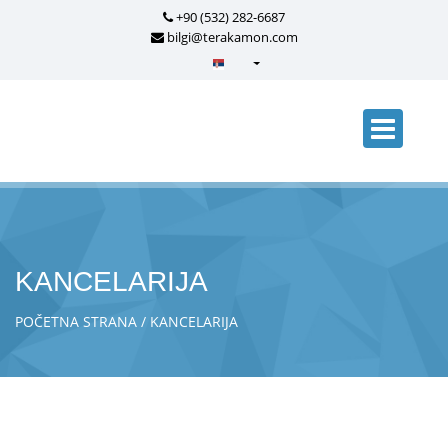
+90 (532) 282-6687
bilgi@terakamon.com
Türkçe - Turkish
English - English
русский - Russian
فارسی - Persian
العربية - Arabic
Crnogorski - Montenegrin
KANCELARIJA
Српски - Serbian
POČETNA STRANA
KANCELARIJA