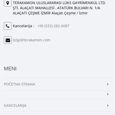
TERAKAMON ULUSLARARASI LÜKS GAYRİMENKÜL LTD.
ŞTİ. ALAÇATI MAHALLESİ , ATATÜRK BULVARI N. 1/A
ALAÇATI ÇEŞME İZMİR Alaçatı Çeşme / İzmir
Kancelarija :
+90 (532) 282-6687
bilgi@terakamon.com
MENI
POČETNA STRANA
KANCELARIJA