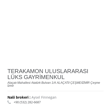
TERAKAMON ULUSLARARASI
LÜKS GAYRİMENKUL
Alaçatı Mahallesi Atatürk Bulvarı 1/A ALAÇATI/ ÇEŞME/İZMİR Çeşme
İzmir
Naši brokeri :
Aysel Finnegan
+90 (532) 282-6687