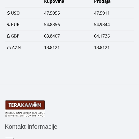
Kupovina
Prodaja
47,5055
47,5911
USD
54,8356
54,9344
EUR
63,8407
64,1736
GBP
13,8121
13,8121
AZN
Kontakt informacije